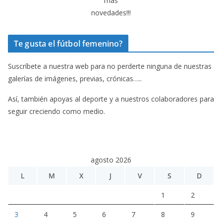
más
novedades!!!
Te gusta el fútbol femenino?
Suscríbete a nuestra web para no perderte ninguna de nuestras
galerías de imágenes, previas, crónicas…..
Así, también apoyas al deporte y a nuestros colaboradores para
seguir creciendo como medio.
agosto 2026
L
M
X
J
V
S
D
1
2
3
4
5
6
7
8
9