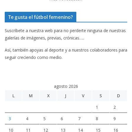
Te gusta el fútbol femenino?
Suscríbete a nuestra web para no perderte ninguna de nuestras
galerías de imágenes, previas, crónicas…..
Así, también apoyas al deporte y a nuestros colaboradores para
seguir creciendo como medio.
agosto 2026
L
M
X
J
V
S
D
1
2
3
4
5
6
7
8
9
10
11
12
13
14
15
16