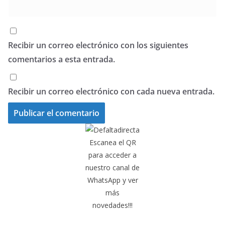
Recibir un correo electrónico con los siguientes
comentarios a esta entrada.
Recibir un correo electrónico con cada nueva entrada.
Escanea el QR
para acceder a
nuestro canal de
WhatsApp y ver
más
novedades!!!