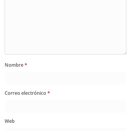
Nombre
*
Correo electrónico
*
Web