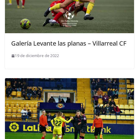
Galería Levante las planas – Villarreal CF
19 de diciembre de 2022