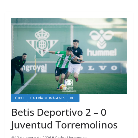
FÚTBOL
GALERÍA DE IMÁGENES
RFEF
Betis Deportivo 2 – 0
Juventud Torremolinos
12 de enero de 2026
Carlos Hernandez