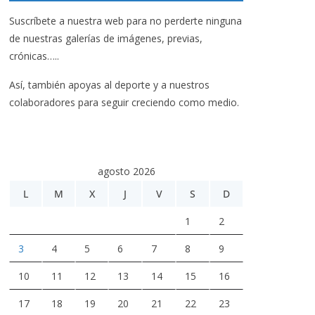
Suscríbete a nuestra web para no perderte ninguna
de nuestras galerías de imágenes, previas,
crónicas…..
Así, también apoyas al deporte y a nuestros
colaboradores para seguir creciendo como medio.
agosto 2026
L
M
X
J
V
S
D
1
2
3
4
5
6
7
8
9
10
11
12
13
14
15
16
17
18
19
20
21
22
23