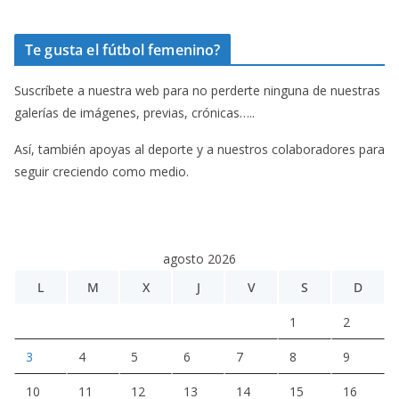
Te gusta el fútbol femenino?
Suscríbete a nuestra web para no perderte ninguna de nuestras
galerías de imágenes, previas, crónicas…..
Así, también apoyas al deporte y a nuestros colaboradores para
seguir creciendo como medio.
agosto 2026
L
M
X
J
V
S
D
1
2
3
4
5
6
7
8
9
10
11
12
13
14
15
16