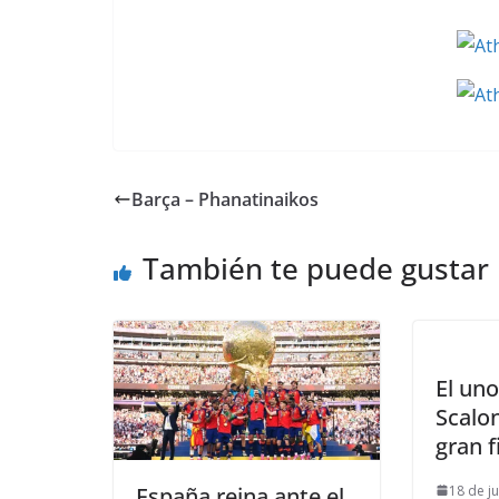
Barça – Phanatinaikos
También te puede gustar
El uno
Scalon
gran f
18 de j
España reina ante el