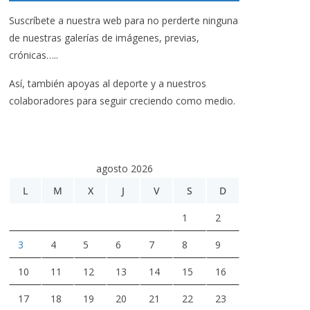
Suscríbete a nuestra web para no perderte ninguna
de nuestras galerías de imágenes, previas,
crónicas…..
Así, también apoyas al deporte y a nuestros
colaboradores para seguir creciendo como medio.
agosto 2026
L
M
X
J
V
S
D
1
2
3
4
5
6
7
8
9
10
11
12
13
14
15
16
17
18
19
20
21
22
23