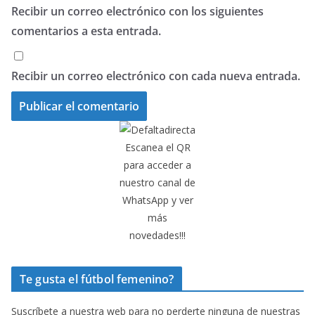
Recibir un correo electrónico con los siguientes
comentarios a esta entrada.
Recibir un correo electrónico con cada nueva entrada.
Escanea el QR
para acceder a
nuestro canal de
WhatsApp y ver
más
novedades!!!
Te gusta el fútbol femenino?
Suscríbete a nuestra web para no perderte ninguna de nuestras