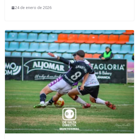
24 de enero de 2026