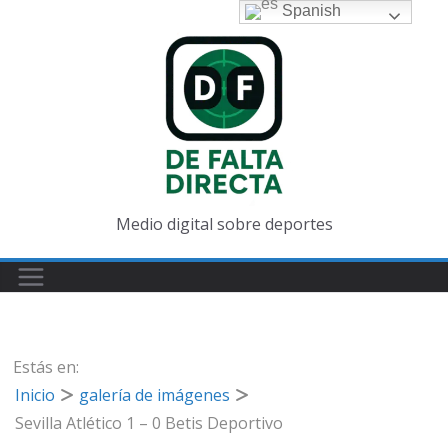
Saltar
Spanish
al
contenido
Medio digital sobre deportes
Estás en:
Inicio
galería de imágenes
Sevilla Atlético 1 – 0 Betis Deportivo