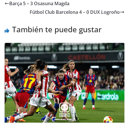
Barça 5 – 3 Osasuna Magda
Fútbol Club Barcelona 4 – 0 DUX Logroño
También te puede gustar