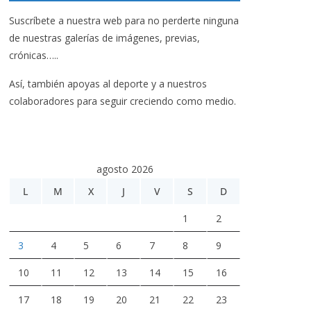
Suscríbete a nuestra web para no perderte ninguna
de nuestras galerías de imágenes, previas,
crónicas…..
Así, también apoyas al deporte y a nuestros
colaboradores para seguir creciendo como medio.
agosto 2026
L
M
X
J
V
S
D
1
2
3
4
5
6
7
8
9
10
11
12
13
14
15
16
17
18
19
20
21
22
23