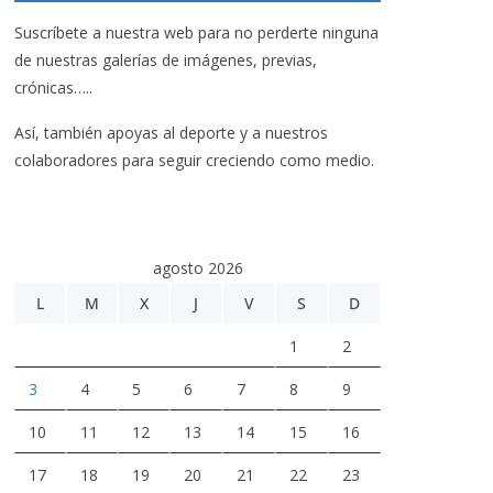
Suscríbete a nuestra web para no perderte ninguna
de nuestras galerías de imágenes, previas,
crónicas…..
Así, también apoyas al deporte y a nuestros
colaboradores para seguir creciendo como medio.
agosto 2026
L
M
X
J
V
S
D
1
2
3
4
5
6
7
8
9
10
11
12
13
14
15
16
17
18
19
20
21
22
23