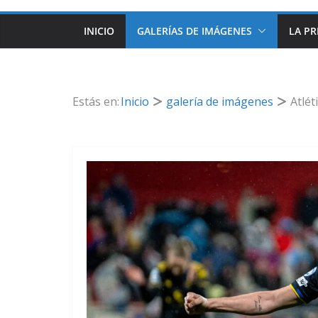
INICIO
GALERÍAS DE IMÁGENES
LA PR
Estás en:
Inicio
galería de imágenes
Atlét