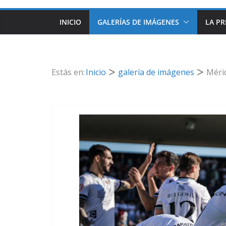
INICIO
GALERÍAS DE IMÁGENES
LA PR
Estás en:
Inicio
galería de imágenes
Méri