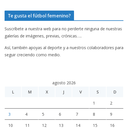
Te gusta el fútbol femenino?
Suscríbete a nuestra web para no perderte ninguna de nuestras
galerías de imágenes, previas, crónicas…..
Así, también apoyas al deporte y a nuestros colaboradores para
seguir creciendo como medio.
agosto 2026
L
M
X
J
V
S
D
1
2
3
4
5
6
7
8
9
10
11
12
13
14
15
16