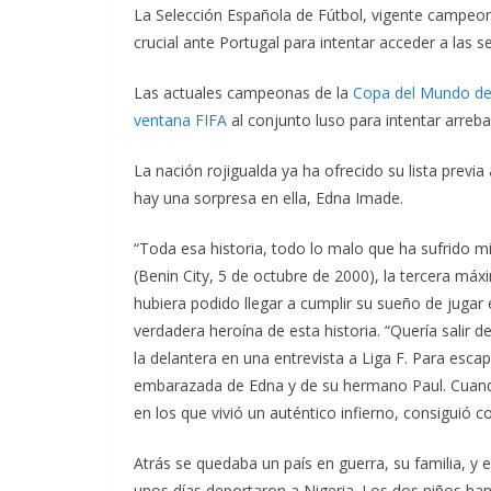
La Selección Española de Fútbol, vigente campeo
crucial ante Portugal para intentar acceder a las s
Las actuales campeonas de la
Copa del Mundo de 
ventana FIFA
al conjunto luso para intentar arrebat
La nación rojigualda ya ha ofrecido su lista previa
hay una sorpresa en ella, Edna Imade.
“Toda esa historia, todo lo malo que ha sufrido mi
(Benin City, 5 de octubre de 2000), la tercera má
hubiera podido llegar a cumplir su sueño de jugar 
verdadera heroína de esta historia. “Quería salir 
la delantera en una entrevista a Liga F. Para esca
embarazada de Edna y de su hermano Paul. Cuando
en los que vivió un auténtico infierno, consiguió 
Atrás se quedaba un país en guerra, su familia, y 
unos días deportaron a Nigeria. Los dos niños ha