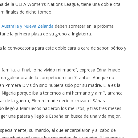
na de la UEFA Women’s Nations League, tiene una doble cita
emifinales de dicho torneo.
Australia y Nueva Zelanda
deben someter en la próxima
arle la primera plaza de su grupo a Inglaterra.
 a la convocatoria para este doble cara a cara de sabor ibérico y
 familia, al final, lo ha vivido mi madre”, expresa Edna Imade
xima goleadora de la competición con 7 tantos. Aunque no
en Primera División sino hubiera sido por su madre. Ella es la
de Nigeria porque iba a tenernos a mi hermano y a mí”, arranca
par de la guerra, Floren Imade decidió cruzar el Sáhara
 llegó a Marruecos nacieron los mellizos, y tras tres meses
coger una patera y llegó a España en busca de una vida mejor.
especialmente, su marido, al que encarcelaron y al cabo de
n escuchado mil veces los recuerdos de su madre. “Llegamos a