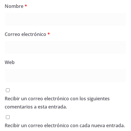
Nombre
*
Correo electrónico
*
Web
Recibir un correo electrónico con los siguientes
comentarios a esta entrada.
Recibir un correo electrónico con cada nueva entrada.