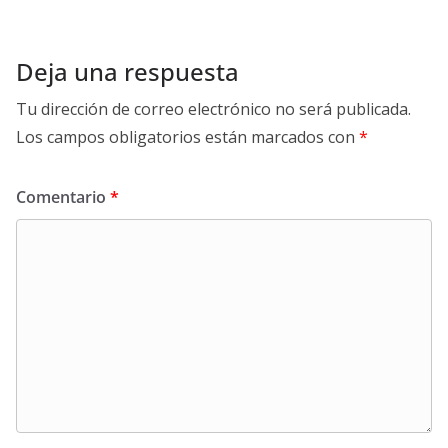
Deja una respuesta
Tu dirección de correo electrónico no será publicada.
Los campos obligatorios están marcados con
*
Comentario
*