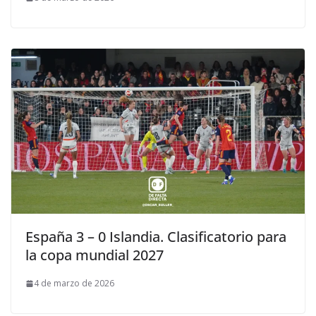
España 3 – 0 Islandia. Clasificatorio para
la copa mundial 2027
4 de marzo de 2026