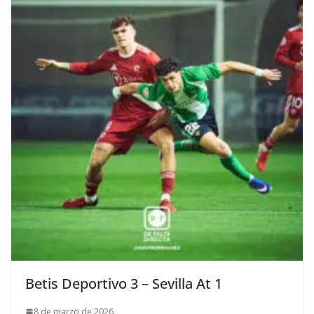
Betis Deportivo 3 – Sevilla At 1
8 de marzo de 2026