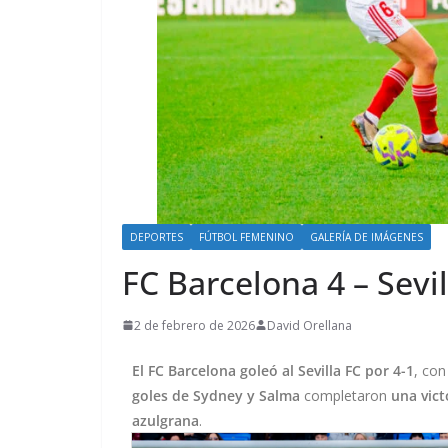
DEPORTES
FÚTBOL FEMENINO
GALERÍA DE IMÁGENES
FC Barcelona 4 – Sevil
2 de febrero de 2026
David Orellana
El FC Barcelona goleó al Sevilla FC por 4-1
, co
goles de Sydney y Salma
completaron
una vict
azulgrana
.