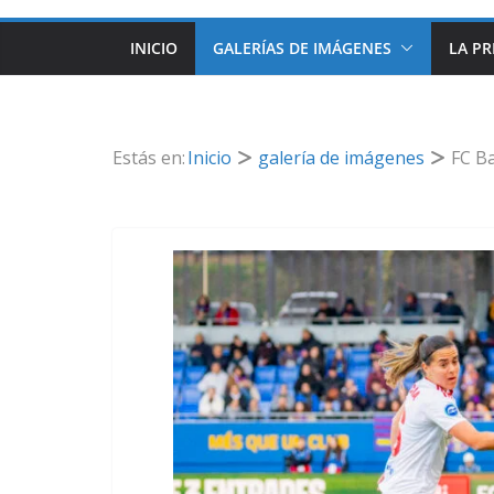
INICIO
GALERÍAS DE IMÁGENES
LA PR
Estás en:
Inicio
galería de imágenes
FC Ba