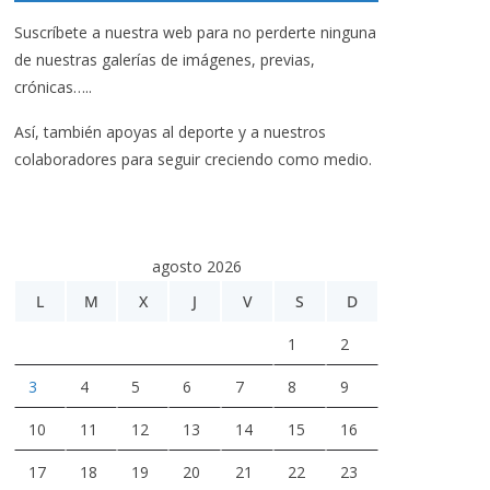
Suscríbete a nuestra web para no perderte ninguna
de nuestras galerías de imágenes, previas,
crónicas…..
Así, también apoyas al deporte y a nuestros
colaboradores para seguir creciendo como medio.
agosto 2026
L
M
X
J
V
S
D
1
2
3
4
5
6
7
8
9
10
11
12
13
14
15
16
17
18
19
20
21
22
23