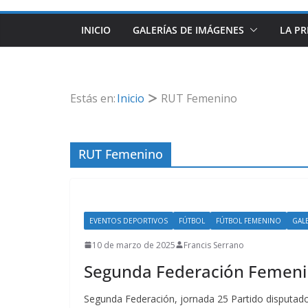
INICIO
GALERÍAS DE IMÁGENES
LA PR
Estás en:
Inicio
RUT Femenino
RUT Femenino
EVENTOS DEPORTIVOS
FÚTBOL
FÚTBOL FEMENINO
GAL
10 de marzo de 2025
Francis Serrano
Segunda Federación Femenin
Segunda Federación, jornada 25 Partido disputado 