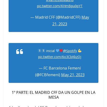
pic.twitter.com/KHmBpu0pYT
— Madrid CFF (@MadridCFF)
May
21, 2023
inicial
@Spotify
pic.twitter.com/6o3CbKkzOj
— FC Barcelona Femení
(@FCBfemeni)
May 21, 2023
1º PARTE: EL MADRID CFF DA UN GOLPE EN LA
MESA