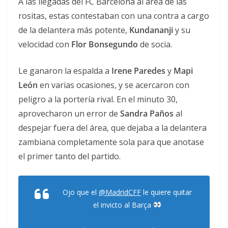
A las llegadas del FC Barcelona al área de las
rositas, estas contestaban con una contra a cargo
de la delantera más potente,
Kundananji
y su
velocidad con
Flor Bonsegundo
de socia.
Le ganaron la espalda a
Irene Paredes
y
Mapi
León
en varias ocasiones, y se acercaron con
peligro a la portería rival. En el minuto 30,
aprovecharon un error de
Sandra Paños
al
despejar fuera del área, que dejaba a la delantera
zambiana completamente sola para que anotase
el primer tanto del partido.
Ojo que el
@MadridCFF
le quiere quitar
el invicto al Barça