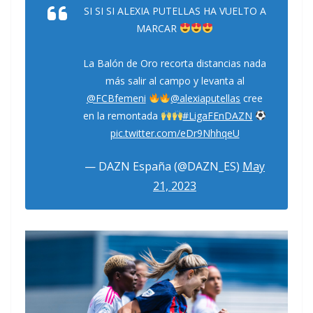
SI SI SI ALEXIA PUTELLAS HA VUELTO A
MARCAR
La Balón de Oro recorta distancias nada
más salir al campo y levanta al
@FCBfemeni
@alexiaputellas
cree
en la remontada
#LigaFEnDAZN
pic.twitter.com/eDr9NhhqeU
— DAZN España (@DAZN_ES)
May
21, 2023