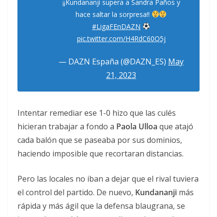
¡¡Kundananji supera a Sandra Paños y
hace saltar la sorpresa!!
#LigaFEnDAZN
pic.twitter.com/H4RdC60Q5j
— DAZN España (@DAZN_ES)
May
21, 2023
Intentar remediar ese 1-0 hizo que las culés
hicieran trabajar a fondo a
Paola Ulloa
que atajó
cada balón que se paseaba por sus dominios,
haciendo imposible que recortaran distancias.
Pero las locales no iban a dejar que el rival tuviera
el control del partido. De nuevo,
Kundananji
más
rápida y más ágil que la defensa blaugrana, se