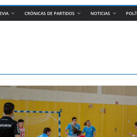
EVIA
CRÓNICAS DE PARTIDOS
NOTICIAS
POLÍ