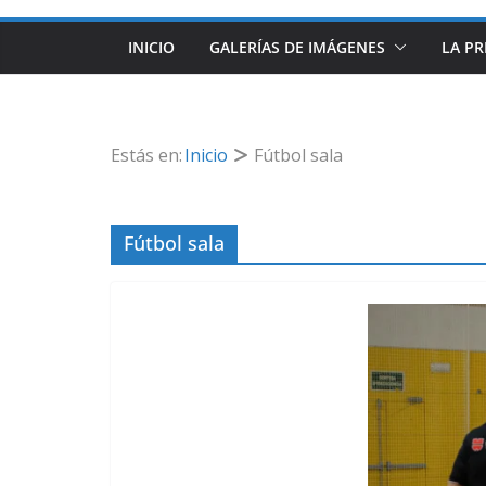
INICIO
GALERÍAS DE IMÁGENES
LA PR
Estás en:
Inicio
Fútbol sala
Fútbol sala