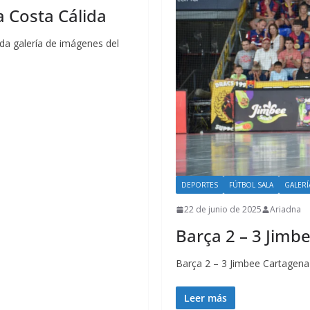
a Costa Cálida
da galería de imágenes del
DEPORTES
FÚTBOL SALA
GALERÍ
22 de junio de 2025
Ariadna
Barça 2 – 3 Jimb
Barça 2 – 3 Jimbee Cartagena
Leer más