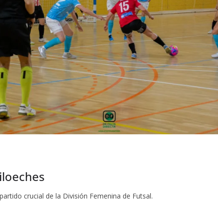
iloeches
rtido crucial de la División Femenina de Futsal.