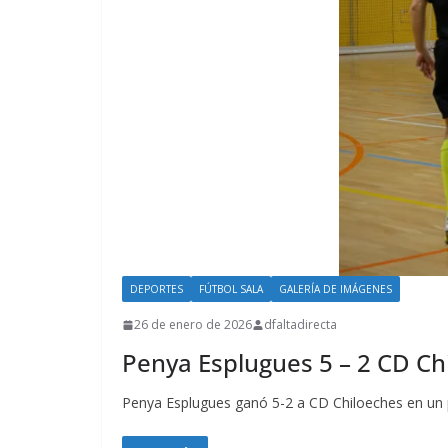
DEPORTES
FÚTBOL SALA
GALERÍA DE IMÁGENES
26 de enero de 2026
dfaltadirecta
Penya Esplugues 5 – 2 CD Ch
Penya Esplugues ganó 5-2 a CD Chiloeches en un pa