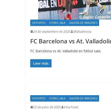
DEPORTES
FÚTBOL SALA
GALERÍA DE IMÁGENES
24 de septiembre de 2025
dfaltadirecta
FC Barcelona vs At. Valladoli
FC Barcelona vs At. Valladolid en fútbol sala.
Leer más
DEPORTES
FÚTBOL SALA
GALERÍA DE IMÁGENES
23 de junio de 2025
Irina Fuset