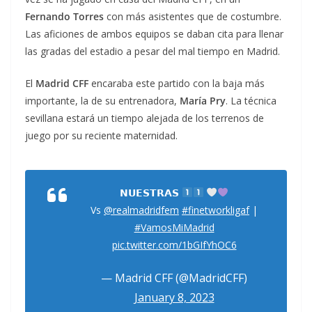
Fernando Torres
con más asistentes que de costumbre.
Las aficiones de ambos equipos se daban cita para llenar
las gradas del estadio a pesar del mal tiempo en Madrid.
El
Madrid CFF
encaraba este partido con la baja más
importante, la de su entrenadora,
María Pry
. La técnica
sevillana estará un tiempo alejada de los terrenos de
juego por su reciente maternidad.
𝗡𝗨𝗘𝗦𝗧𝗥𝗔𝗦
Vs
@realmadridfem
#finetworkligaf
|
#VamosMiMadrid
pic.twitter.com/1bGIfYhOC6
— Madrid CFF (@MadridCFF)
January 8, 2023