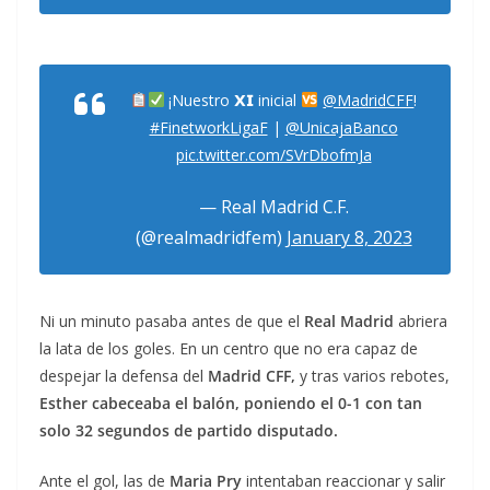
¡Nuestro 𝗫𝗜 inicial
@MadridCFF
!
#FinetworkLigaF
|
@UnicajaBanco
pic.twitter.com/SVrDbofmJa
— Real Madrid C.F.
(@realmadridfem)
January 8, 2023
Ni un minuto pasaba antes de que el
Real Madrid
abriera
la lata de los goles. En un centro que no era capaz de
despejar la defensa del
Madrid CFF,
y tras varios rebotes,
Esther cabeceaba el balón, poniendo el 0-1 con tan
solo 32 segundos de partido disputado.
Ante el gol, las de
Maria Pry
intentaban reaccionar y salir