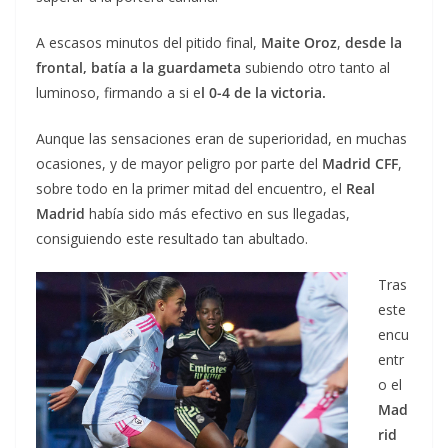
A escasos minutos del pitido final,
Maite Oroz
,
desde la
frontal, batía a la guardameta
subiendo otro tanto al
luminoso, firmando a si e
l 0-4 de la victoria.
Aunque las sensaciones eran de superioridad, en muchas
ocasiones, y de mayor peligro por parte del
Madrid CFF
,
sobre todo en la primer mitad del encuentro, el
Real
Madrid
había sido más efectivo en sus llegadas,
consiguiendo este resultado tan abultado.
Tras
este
encu
entr
o el
Mad
rid