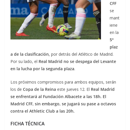
CFF
se
mant
iene
en la
5º
plaz
a de la clasificación
, por detrás del Atlético de Madrid.
Por su lado, el
Real Madrid no se despega del Levante
en la lucha por la segunda plaza
.
Los próximos compromisos para ambos equipos, serán
los de
Copa de la Reina
este jueves 12. El
Real Madrid
se enfrentará al Fundación Albacete a las 18h.
El
Madrid CFF, sin embargo, se jugará su pase a octavos
contra el Athletic Club a las 20h.
FICHA TÉCNICA