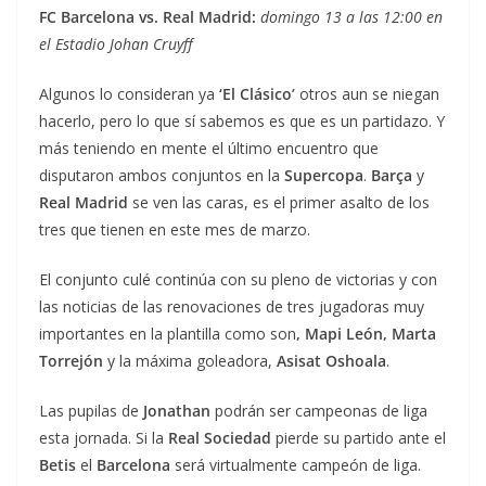
FC Barcelona vs. Real Madrid:
domingo 13 a las 12:00 en
el Estadio Johan Cruyff
Algunos lo consideran ya
‘El Clásico’
otros aun se niegan
hacerlo, pero lo que sí sabemos es que es un partidazo. Y
más teniendo en mente el último encuentro que
disputaron ambos conjuntos en la
Supercopa
.
Barça
y
Real Madrid
se ven las caras, es el primer asalto de los
tres que tienen en este mes de marzo.
El conjunto culé continúa con su pleno de victorias y con
las noticias de las renovaciones de tres jugadoras muy
importantes en la plantilla como son
, Mapi León, Marta
Torrejón
y la máxima goleadora,
Asisat Oshoala
.
Las pupilas de
Jonathan
podrán ser campeonas de liga
esta jornada. Si la
Real Sociedad
pierde su partido ante el
Betis
el
Barcelona
será virtualmente campeón de liga.