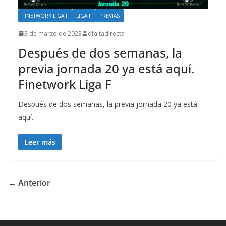
FINETWORK LIGA F
LIGA F
PREVIAS
3 de marzo de 2023
dfaltadirecta
Después de dos semanas, la
previa jornada 20 ya está aquí.
Finetwork Liga F
Después de dos semanas, la previa jornada 20 ya está
aquí.
Leer más
← Anterior