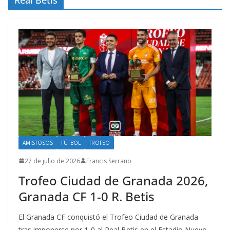
AMISTOSOS
FÚTBOL
TROFEO
27 de julio de 2026
Francis Serrano
Trofeo Ciudad de Granada 2026,
Granada CF 1-0 R. Betis
El Granada CF conquistó el Trofeo Ciudad de Granada
tras imponerse por 1-0 al Real Betis en el Estadio Nuevo