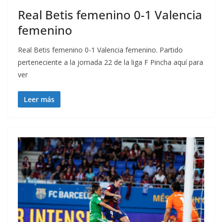
Real Betis femenino 0-1 Valencia
femenino
Real Betis femenino 0-1 Valencia femenino. Partido
perteneciente a la jornada 22 de la liga F Pincha aquí para
ver
Leer más