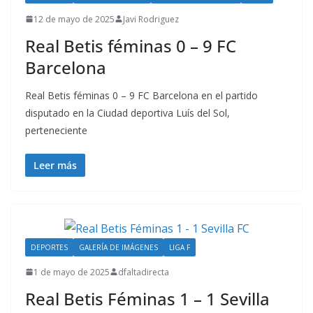
12 de mayo de 2025
Javi Rodriguez
Real Betis féminas 0 – 9 FC
Barcelona
Real Betis féminas 0 – 9 FC Barcelona en el partido
disputado en la Ciudad deportiva Luís del Sol,
perteneciente
Leer más
DEPORTES
GALERÍA DE IMÁGENES
LIGA F
1 de mayo de 2025
dfaltadirecta
Real Betis Féminas 1 – 1 Sevilla