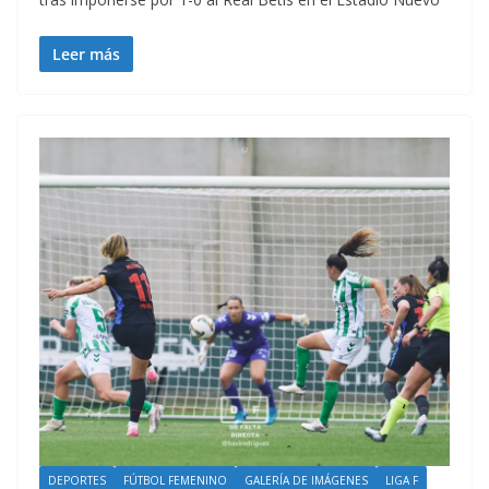
Leer más
DEPORTES
FÚTBOL FEMENINO
GALERÍA DE IMÁGENES
LIGA F