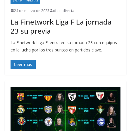
LIGA F
PREVIAS
24 de marzo de 2023
dfaltadirecta
La Finetwork Liga F La jornada
23 su previa
La Finetwork Liga F. entra en su jornada 23 con equipos
en la lucha por los tres puntos en partidos clave.
Leer más