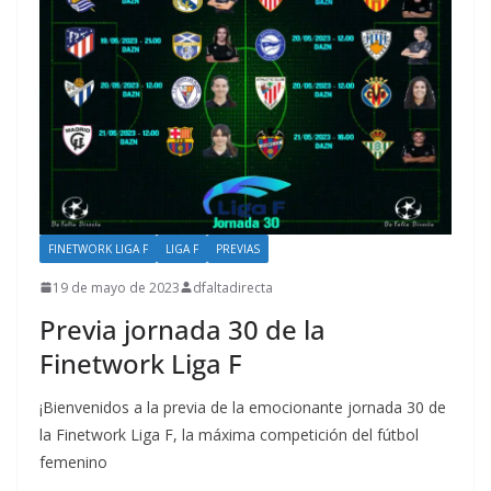
FINETWORK LIGA F
LIGA F
PREVIAS
19 de mayo de 2023
dfaltadirecta
Previa jornada 30 de la
Finetwork Liga F
¡Bienvenidos a la previa de la emocionante jornada 30 de
la Finetwork Liga F, la máxima competición del fútbol
femenino