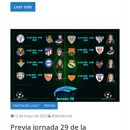
Leer más
FINETWORK LIGA F
PREVIAS
12 de mayo de 2023
dfaltadirecta
Previa jornada 29 de la