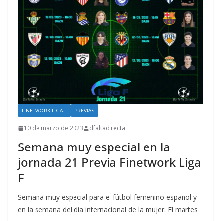
FINETWORK LIGA F
PREVIAS
10 de marzo de 2023
dfaltadirecta
Semana muy especial en la
jornada 21 Previa Finetwork Liga
F
Semana muy especial para el fútbol femenino español y
en la semana del día internacional de la mujer. El martes