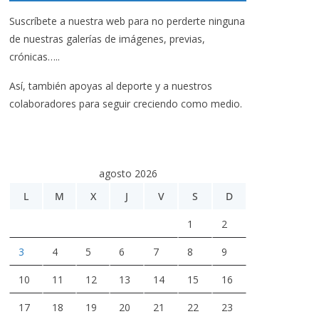
Suscríbete a nuestra web para no perderte ninguna
de nuestras galerías de imágenes, previas,
crónicas…..
Así, también apoyas al deporte y a nuestros
colaboradores para seguir creciendo como medio.
agosto 2026
L
M
X
J
V
S
D
1
2
3
4
5
6
7
8
9
10
11
12
13
14
15
16
17
18
19
20
21
22
23