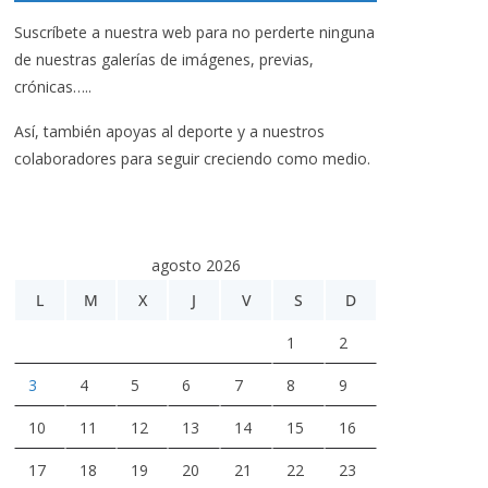
Suscríbete a nuestra web para no perderte ninguna
de nuestras galerías de imágenes, previas,
crónicas…..
Así, también apoyas al deporte y a nuestros
colaboradores para seguir creciendo como medio.
agosto 2026
L
M
X
J
V
S
D
1
2
3
4
5
6
7
8
9
10
11
12
13
14
15
16
17
18
19
20
21
22
23